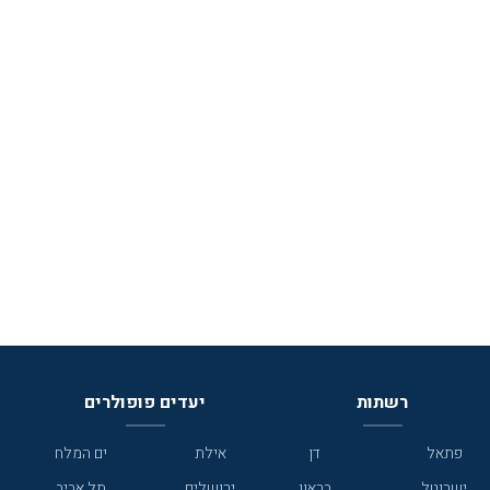
רשתות
יעדים פופולרים
פתאל
דן
אילת
ים המלח
ישרוטל
בראון
ירושלים
תל אביב