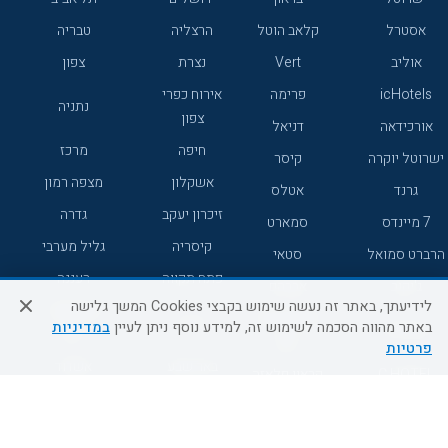
אסטרל
קלאב הוטל
הרצליה
טבריה
אוליב
Vert
נצרת
צפון
icHotels
פרימה
אירוח כפרי
נתניה
צפון
אורכידאה
דניאל
חיפה
מרכז
ישרוטל יוקרה
קיסר
אשקלון
מצפה רמון
גרנד
אטלס
זיכרון יעקב
גדרה
7 מיינדס
סמארט
קיסריה
גליל מערבי
הרברט סמואל
סטאי
פתח תקווה
רעננה
ג'יקוב
אברהם
לידיעתך, באתר זה נעשה שימוש בקבצי Cookies המשך גלישה
אירוח כפרי
מלונות ללא
בת-ים
באתר מהווה הסכמה לשימוש זה, למידע נוסף ניתן לעיין
במדיניות
מטיילים
דרום
רשת
פרטיות
באר שבע
אשדוד
C HOTEL
קראון פלאזה
רמת גן
נהריה
אפריקה ישראל
רוקסון
מעלות
אדם
Adar
עכו