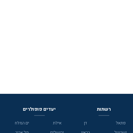
רשתות
יעדים פופולרים
פתאל
דן
אילת
ים המלח
ישרוטל
בראון
ירושלים
תל אביב