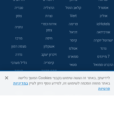
אסטרל
קלאב הוטל
הרצליה
טבריה
אוליב
Vert
נצרת
צפון
icHotels
פרימה
אירוח כפרי
נתניה
צפון
אורכידאה
דניאל
חיפה
מרכז
ישרוטל יוקרה
קיסר
אשקלון
מצפה רמון
גרנד
אטלס
זיכרון יעקב
גדרה
7 מיינדס
סמארט
קיסריה
גליל מערבי
הרברט סמואל
סטאי
פתח תקווה
רעננה
ג'יקוב
אברהם
לידיעתך, באתר זה נעשה שימוש בקבצי Cookies המשך גלישה
אירוח כפרי
מלונות ללא
בת-ים
באתר מהווה הסכמה לשימוש זה, למידע נוסף ניתן לעיין
במדיניות
מטיילים
דרום
רשת
פרטיות
באר שבע
אשדוד
C HOTEL
קראון פלאזה
רמת גן
נהריה
אפריקה ישראל
רוקסון
מעלות
אדם
Adar
עכו