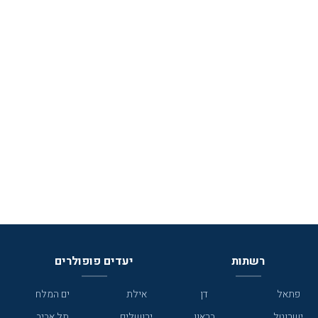
רשתות
יעדים פופולרים
פתאל
דן
אילת
ים המלח
ישרוטל
בראון
ירושלים
תל אביב