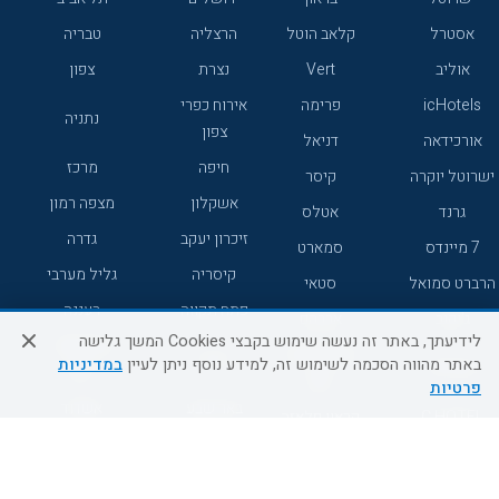
אסטרל
קלאב הוטל
הרצליה
טבריה
אוליב
Vert
נצרת
צפון
icHotels
פרימה
אירוח כפרי
נתניה
צפון
אורכידאה
דניאל
חיפה
מרכז
ישרוטל יוקרה
קיסר
אשקלון
מצפה רמון
גרנד
אטלס
זיכרון יעקב
גדרה
7 מיינדס
סמארט
קיסריה
גליל מערבי
הרברט סמואל
סטאי
פתח תקווה
רעננה
ג'יקוב
אברהם
לידיעתך, באתר זה נעשה שימוש בקבצי Cookies המשך גלישה
אירוח כפרי
מלונות ללא
בת-ים
באתר מהווה הסכמה לשימוש זה, למידע נוסף ניתן לעיין
במדיניות
מטיילים
דרום
רשת
פרטיות
באר שבע
אשדוד
C HOTEL
קראון פלאזה
רמת גן
נהריה
אפריקה ישראל
רוקסון
מעלות
אדם
Adar
עכו