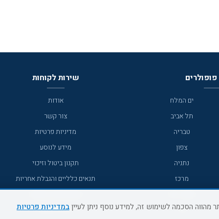
פופולרים
שירות לקוחות
ים המלח
אודות
תל אביב
צור קשר
טבריה
מדיניות פרטיות
צפון
מידע לנוסע
נתניה
תקנון ביטול וזיכוי
מרכז
תנאים כלליים והגבלת אחריות
מצפה רמון
תקנון מועדון לקוחות
במדיניות פרטיות
גדרה
מדריך היעדים