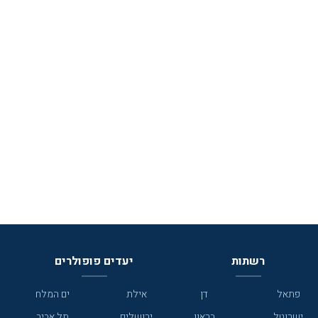
רשתות
יעדים פופולרים
פתאל
דן
אילת
ים המלח
ישרוטל
בראון
ירושלים
תל אביב