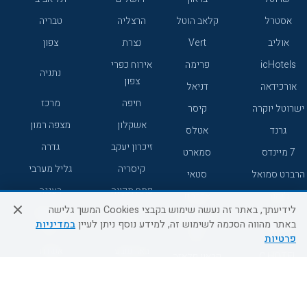
אסטרל
קלאב הוטל
הרצליה
טבריה
אוליב
Vert
נצרת
צפון
icHotels
פרימה
אירוח כפרי
נתניה
צפון
אורכידאה
דניאל
חיפה
מרכז
ישרוטל יוקרה
קיסר
אשקלון
מצפה רמון
גרנד
אטלס
זיכרון יעקב
גדרה
7 מיינדס
סמארט
קיסריה
גליל מערבי
הרברט סמואל
סטאי
פתח תקווה
רעננה
ג'יקוב
אברהם
לידיעתך, באתר זה נעשה שימוש בקבצי Cookies המשך גלישה
אירוח כפרי
מלונות ללא
בת-ים
באתר מהווה הסכמה לשימוש זה, למידע נוסף ניתן לעיין
במדיניות
מטיילים
דרום
רשת
פרטיות
באר שבע
אשדוד
C HOTEL
קראון פלאזה
רמת גן
נהריה
אפריקה ישראל
רוקסון
מעלות
אדם
Adar
עכו