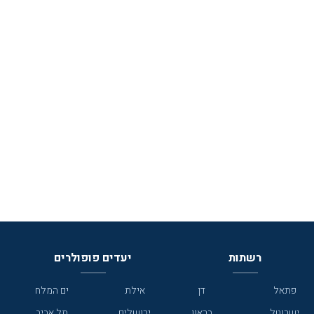
רשתות
יעדים פופולרים
פתאל
דן
אילת
ים המלח
ישרוטל
בראון
ירושלים
תל אביב