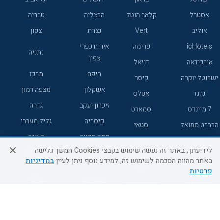
אסטרל
קלאב הוטל
הרצליה
טבריה
אוליב
Vert
נצרת
צפון
icHotels
פרימה
אירוח כפרי
נתניה
צפון
אורכידאה
דניאל
חיפה
מרכז
ישרוטל יוקרה
קיסר
אשקלון
מצפה רמון
גרנד
אטלס
זיכרון יעקב
גדרה
7 מיינדס
סמארט
קיסריה
גליל מערבי
הרברט סמואל
סטאי
פתח תקווה
רעננה
ג'יקוב
אברהם
לידיעתך, באתר זה נעשה שימוש בקבצי Cookies המשך גלישה
אירוח כפרי
מלונות ללא
בת-ים
באתר מהווה הסכמה לשימוש זה, למידע נוסף ניתן לעיין
במדיניות
מטיילים
דרום
רשת
פרטיות
באר שבע
אשדוד
C HOTEL
קראון פלאזה
רמת גן
נהריה
אפריקה ישראל
רוקסון
מעלות
אדם
Adar
עכו