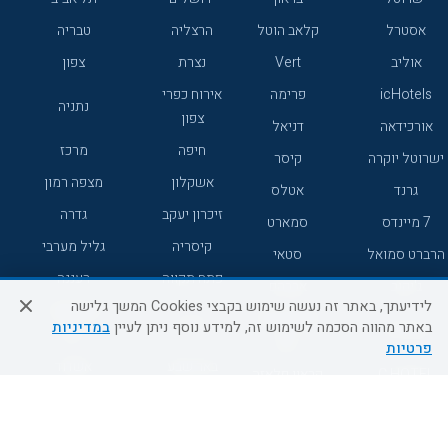
אסטרל
קלאב הוטל
הרצליה
טבריה
אוליב
Vert
נצרת
צפון
icHotels
פרימה
אירוח כפרי
נתניה
צפון
אורכידאה
דניאל
חיפה
מרכז
ישרוטל יוקרה
קיסר
אשקלון
מצפה רמון
גרנד
אטלס
זיכרון יעקב
גדרה
7 מיינדס
סמארט
קיסריה
גליל מערבי
הרברט סמואל
סטאי
פתח תקווה
רעננה
ג'יקוב
אברהם
לידיעתך, באתר זה נעשה שימוש בקבצי Cookies המשך גלישה
אירוח כפרי
מלונות ללא
בת-ים
באתר מהווה הסכמה לשימוש זה, למידע נוסף ניתן לעיין
במדיניות
מטיילים
דרום
רשת
פרטיות
באר שבע
אשדוד
C HOTEL
קראון פלאזה
רמת גן
נהריה
אפריקה ישראל
רוקסון
מעלות
אדם
Adar
עכו