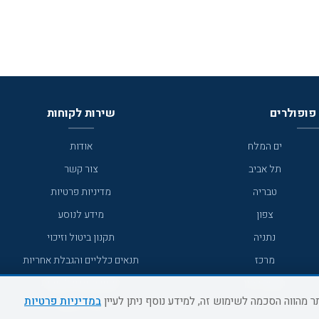
פופולרים
שירות לקוחות
ים המלח
אודות
תל אביב
צור קשר
טבריה
מדיניות פרטיות
צפון
מידע לנוסע
נתניה
תקנון ביטול וזיכוי
מרכז
תנאים כלליים והגבלת אחריות
מצפה רמון
תקנון מועדון לקוחות
במדיניות פרטיות
גדרה
מדריך היעדים