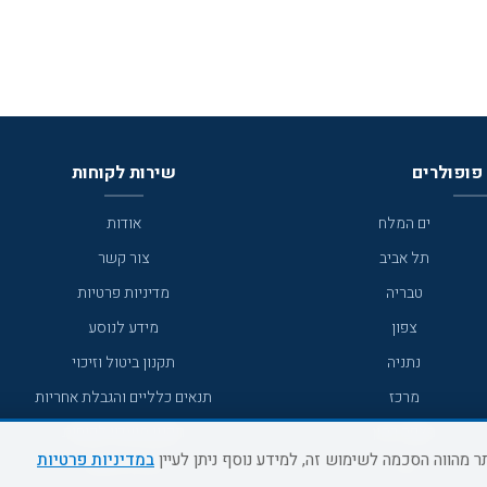
פופולרים
שירות לקוחות
ים המלח
אודות
תל אביב
צור קשר
טבריה
מדיניות פרטיות
צפון
מידע לנוסע
נתניה
תקנון ביטול וזיכוי
מרכז
תנאים כלליים והגבלת אחריות
מצפה רמון
תקנון מועדון לקוחות
במדיניות פרטיות
גדרה
מדריך היעדים