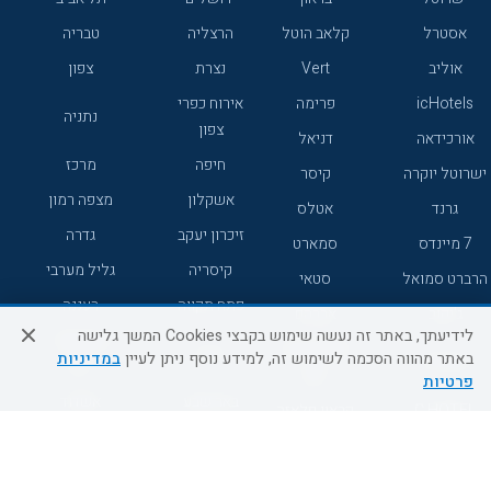
אסטרל
קלאב הוטל
הרצליה
טבריה
אוליב
Vert
נצרת
צפון
icHotels
פרימה
אירוח כפרי
נתניה
צפון
אורכידאה
דניאל
חיפה
מרכז
ישרוטל יוקרה
קיסר
אשקלון
מצפה רמון
גרנד
אטלס
זיכרון יעקב
גדרה
7 מיינדס
סמארט
קיסריה
גליל מערבי
הרברט סמואל
סטאי
פתח תקווה
רעננה
ג'יקוב
אברהם
לידיעתך, באתר זה נעשה שימוש בקבצי Cookies המשך גלישה
אירוח כפרי
מלונות ללא
בת-ים
באתר מהווה הסכמה לשימוש זה, למידע נוסף ניתן לעיין
במדיניות
מטיילים
דרום
רשת
פרטיות
באר שבע
אשדוד
C HOTEL
קראון פלאזה
רמת גן
נהריה
אפריקה ישראל
רוקסון
מעלות
אדם
Adar
עכו