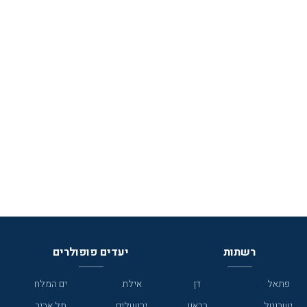
רשתות
יעדים פופולרים
פתאל
דן
אילת
ים המלח
ישרוטל
בראון
ירושלים
תל אביב