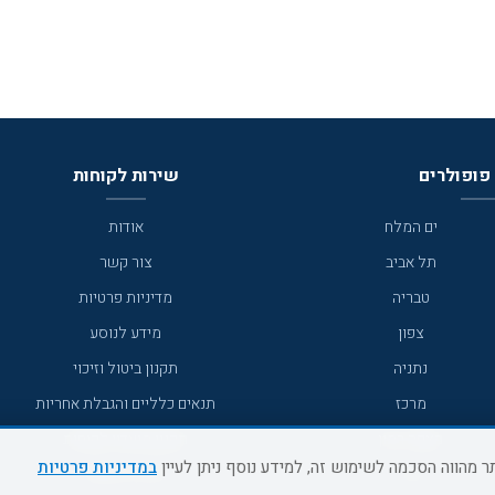
פופולרים
שירות לקוחות
ים המלח
אודות
תל אביב
צור קשר
טבריה
מדיניות פרטיות
צפון
מידע לנוסע
נתניה
תקנון ביטול וזיכוי
מרכז
תנאים כלליים והגבלת אחריות
מצפה רמון
תקנון מועדון לקוחות
במדיניות פרטיות
גדרה
מדריך היעדים