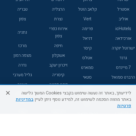
אסטרל
קלאב הוטל
הרצליה
טבריה
אוליב
Vert
נצרת
צפון
icHotels
פרימה
אירוח כפרי
נתניה
צפון
אורכידאה
דניאל
חיפה
מרכז
ישרוטל יוקרה
קיסר
אשקלון
מצפה רמון
גרנד
אטלס
זיכרון יעקב
גדרה
7 מיינדס
סמארט
קיסריה
גליל מערבי
הרברט סמואל
סטאי
פתח תקווה
רעננה
ג'יקוב
אברהם
לידיעתך, באתר זה נעשה שימוש בקבצי Cookies המשך גלישה
אירוח כפרי
מלונות ללא
בת-ים
באתר מהווה הסכמה לשימוש זה, למידע נוסף ניתן לעיין
במדיניות
מטיילים
דרום
רשת
פרטיות
באר שבע
אשדוד
C HOTEL
קראון פלאזה
רמת גן
נהריה
אפריקה ישראל
רוקסון
מעלות
אדם
Adar
עכו