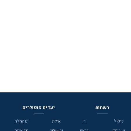
רשתות
יעדים פופולרים
פתאל
דן
אילת
ים המלח
ישרוטל
בראון
ירושלים
תל אביב