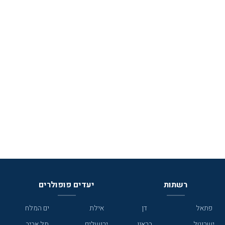
רשתות
יעדים פופולרים
פתאל
דן
אילת
ים המלח
ישרוטל
בראון
ירושלים
תל אביב