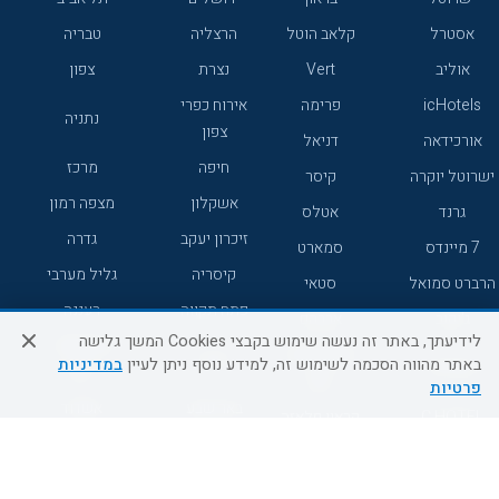
אסטרל
קלאב הוטל
הרצליה
טבריה
אוליב
Vert
נצרת
צפון
icHotels
פרימה
אירוח כפרי
נתניה
צפון
אורכידאה
דניאל
חיפה
מרכז
ישרוטל יוקרה
קיסר
אשקלון
מצפה רמון
גרנד
אטלס
זיכרון יעקב
גדרה
7 מיינדס
סמארט
קיסריה
גליל מערבי
הרברט סמואל
סטאי
פתח תקווה
רעננה
ג'יקוב
אברהם
לידיעתך, באתר זה נעשה שימוש בקבצי Cookies המשך גלישה
אירוח כפרי
מלונות ללא
בת-ים
באתר מהווה הסכמה לשימוש זה, למידע נוסף ניתן לעיין
במדיניות
מטיילים
דרום
רשת
פרטיות
באר שבע
אשדוד
C HOTEL
קראון פלאזה
רמת גן
נהריה
אפריקה ישראל
רוקסון
מעלות
אדם
Adar
עכו