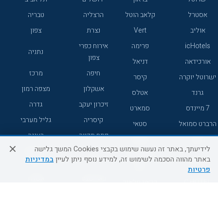
אסטרל
קלאב הוטל
הרצליה
טבריה
אוליב
Vert
נצרת
צפון
icHotels
פרימה
אירוח כפרי
נתניה
צפון
אורכידאה
דניאל
חיפה
מרכז
ישרוטל יוקרה
קיסר
אשקלון
מצפה רמון
גרנד
אטלס
זיכרון יעקב
גדרה
7 מיינדס
סמארט
קיסריה
גליל מערבי
הרברט סמואל
סטאי
פתח תקווה
רעננה
ג'יקוב
אברהם
לידיעתך, באתר זה נעשה שימוש בקבצי Cookies המשך גלישה
אירוח כפרי
מלונות ללא
בת-ים
באתר מהווה הסכמה לשימוש זה, למידע נוסף ניתן לעיין
במדיניות
מטיילים
דרום
רשת
פרטיות
באר שבע
אשדוד
C HOTEL
קראון פלאזה
רמת גן
נהריה
אפריקה ישראל
רוקסון
מעלות
אדם
Adar
עכו