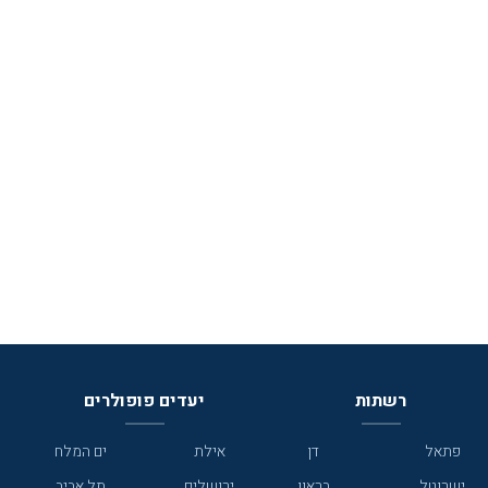
רשתות
יעדים פופולרים
פתאל
דן
אילת
ים המלח
ישרוטל
בראון
ירושלים
תל אביב