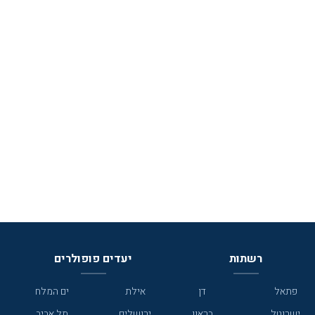
רשתות
יעדים פופולרים
פתאל
דן
אילת
ים המלח
ישרוטל
בראון
ירושלים
תל אביב