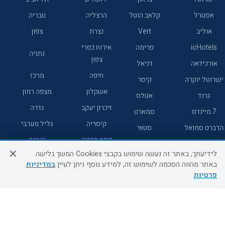
אסטרל
קלאב הוטל
הרצליה
טבריה
אוליב
Vert
נצרת
צפון
icHotels
פרימה
אירוח כפרי
נתניה
צפון
אורכידאה
דניאל
חיפה
מרכז
ישרוטל יוקרה
קיסר
אשקלון
מצפה רמון
גרנד
אטלס
זיכרון יעקב
גדרה
7 מיינדס
סמארט
קיסריה
גליל מערבי
הרברט סמואל
סטאי
פתח תקווה
רעננה
ג'יקוב
אברהם
לידיעתך, באתר זה נעשה שימוש בקבצי Cookies המשך גלישה
אירוח כפרי
מלונות ללא
בת-ים
באתר מהווה הסכמה לשימוש זה, למידע נוסף ניתן לעיין
במדיניות
מטיילים
דרום
רשת
פרטיות
באר שבע
אשדוד
C HOTEL
קראון פלאזה
רמת גן
נהריה
אפריקה ישראל
רוקסון
מעלות
אדם
Adar
עכו