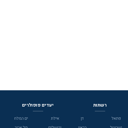
רשתות
יעדים פופולרים
פתאל
דן
אילת
ים המלח
ישרוטל
בראון
ירושלים
תל אביב