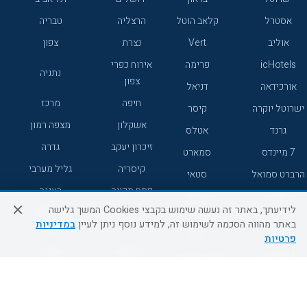
אסטרל
קלאב הוטל
הרצליה
טבריה
אוליב
Vert
נצרת
צפון
icHotels
פרימה
אירוח כפרי
נתניה
צפון
אורכידאה
דניאל
חיפה
מרכז
ישרוטל יוקרה
קיסר
אשקלון
מצפה רמון
גרנד
אטלס
זיכרון יעקב
גדרה
7 מיינדס
סמארט
קיסריה
גליל מערבי
הרברט סמואל
סטאי
פתח תקווה
רעננה
ג'יקוב
אברהם
לידיעתך, באתר זה נעשה שימוש בקבצי Cookies המשך גלישה
אירוח כפרי
מלונות ללא
בת-ים
באתר מהווה הסכמה לשימוש זה, למידע נוסף ניתן לעיין
במדיניות
מטיילים
דרום
רשת
פרטיות
באר שבע
אשדוד
C HOTEL
קראון פלאזה
רמת גן
נהריה
אפריקה ישראל
רוקסון
מעלות
אדם
Adar
עכו