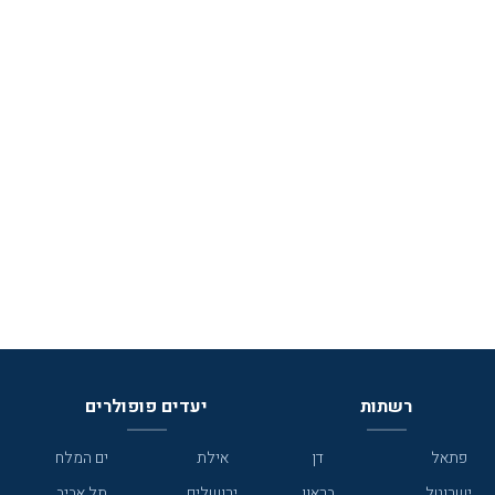
רשתות
יעדים פופולרים
פתאל
דן
אילת
ים המלח
ישרוטל
בראון
ירושלים
תל אביב