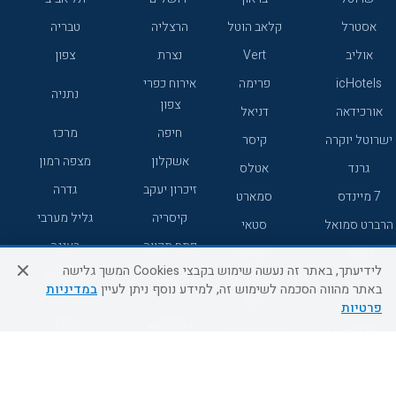
אסטרל
קלאב הוטל
הרצליה
טבריה
אוליב
Vert
נצרת
צפון
icHotels
פרימה
אירוח כפרי
נתניה
צפון
אורכידאה
דניאל
חיפה
מרכז
ישרוטל יוקרה
קיסר
אשקלון
מצפה רמון
גרנד
אטלס
זיכרון יעקב
גדרה
7 מיינדס
סמארט
קיסריה
גליל מערבי
הרברט סמואל
סטאי
פתח תקווה
רעננה
ג'יקוב
אברהם
לידיעתך, באתר זה נעשה שימוש בקבצי Cookies המשך גלישה
אירוח כפרי
מלונות ללא
בת-ים
באתר מהווה הסכמה לשימוש זה, למידע נוסף ניתן לעיין
במדיניות
מטיילים
דרום
רשת
פרטיות
באר שבע
אשדוד
C HOTEL
קראון פלאזה
רמת גן
נהריה
אפריקה ישראל
רוקסון
מעלות
אדם
Adar
עכו