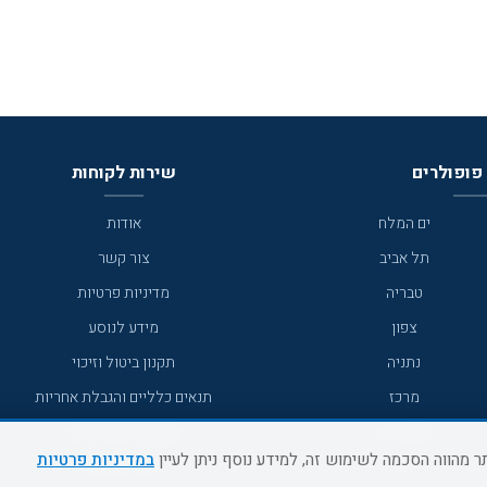
פופולרים
שירות לקוחות
ים המלח
אודות
תל אביב
צור קשר
טבריה
מדיניות פרטיות
צפון
מידע לנוסע
נתניה
תקנון ביטול וזיכוי
מרכז
תנאים כלליים והגבלת אחריות
מצפה רמון
תקנון מועדון לקוחות
במדיניות פרטיות
גדרה
מדריך היעדים