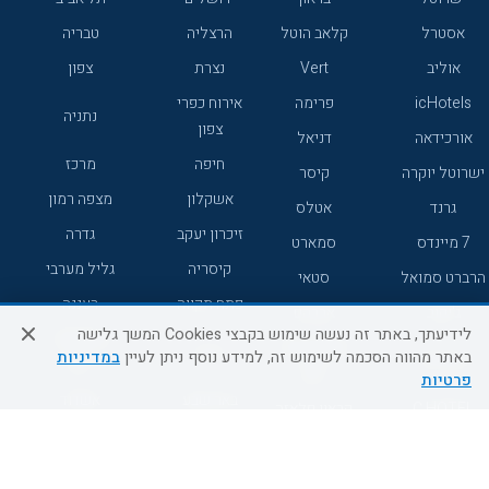
אסטרל
קלאב הוטל
הרצליה
טבריה
אוליב
Vert
נצרת
צפון
icHotels
פרימה
אירוח כפרי
נתניה
צפון
אורכידאה
דניאל
חיפה
מרכז
ישרוטל יוקרה
קיסר
אשקלון
מצפה רמון
גרנד
אטלס
זיכרון יעקב
גדרה
7 מיינדס
סמארט
קיסריה
גליל מערבי
הרברט סמואל
סטאי
פתח תקווה
רעננה
ג'יקוב
אברהם
לידיעתך, באתר זה נעשה שימוש בקבצי Cookies המשך גלישה
אירוח כפרי
מלונות ללא
בת-ים
באתר מהווה הסכמה לשימוש זה, למידע נוסף ניתן לעיין
במדיניות
מטיילים
דרום
רשת
פרטיות
באר שבע
אשדוד
C HOTEL
קראון פלאזה
רמת גן
נהריה
אפריקה ישראל
רוקסון
מעלות
אדם
Adar
עכו