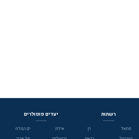
רשתות
יעדים פופולרים
פתאל
דן
אילת
ים המלח
ישרוטל
בראון
ירושלים
תל אביב