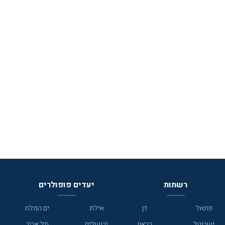
רשתות
יעדים פופולרים
פתאל
דן
אילת
ים המלח
ישרוטל
בראון
ירושלים
תל אביב