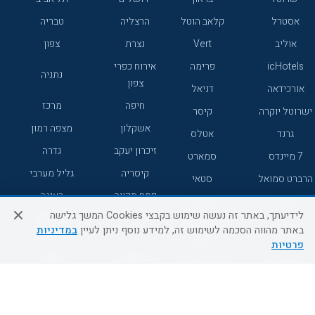
אסטרל
קלאב הוטל
הרצליה
טבריה
אוליב
Vert
נצרת
צפון
icHotels
פרימה
אירוח כפרי
נתניה
צפון
אורכידאה
דניאל
חיפה
מרכז
ישרוטל יוקרה
קיסר
אשקלון
מצפה רמון
גרנד
אטלס
זיכרון יעקב
גדרה
7 מיינדס
סמארט
קיסריה
גליל מערבי
הרברט סמואל
סטאי
פתח תקווה
רעננה
ג'יקוב
אברהם
לידיעתך, באתר זה נעשה שימוש בקבצי Cookies המשך גלישה
אירוח כפרי
מלונות ללא
בת-ים
באתר מהווה הסכמה לשימוש זה, למידע נוסף ניתן לעיין
במדיניות
מטיילים
דרום
רשת
פרטיות
באר שבע
אשדוד
C HOTEL
קראון פלאזה
רמת גן
נהריה
אפריקה ישראל
רוקסון
מעלות
אדם
Adar
עכו