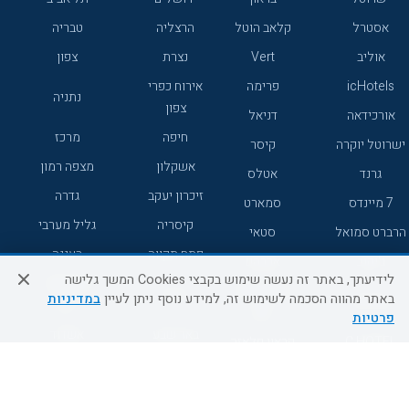
אסטרל
קלאב הוטל
הרצליה
טבריה
אוליב
Vert
נצרת
צפון
icHotels
פרימה
אירוח כפרי
נתניה
צפון
אורכידאה
דניאל
חיפה
מרכז
ישרוטל יוקרה
קיסר
אשקלון
מצפה רמון
גרנד
אטלס
זיכרון יעקב
גדרה
7 מיינדס
סמארט
קיסריה
גליל מערבי
הרברט סמואל
סטאי
פתח תקווה
רעננה
ג'יקוב
אברהם
לידיעתך, באתר זה נעשה שימוש בקבצי Cookies המשך גלישה
אירוח כפרי
מלונות ללא
בת-ים
באתר מהווה הסכמה לשימוש זה, למידע נוסף ניתן לעיין
במדיניות
מטיילים
דרום
רשת
פרטיות
באר שבע
אשדוד
C HOTEL
קראון פלאזה
רמת גן
נהריה
אפריקה ישראל
רוקסון
מעלות
אדם
Adar
עכו