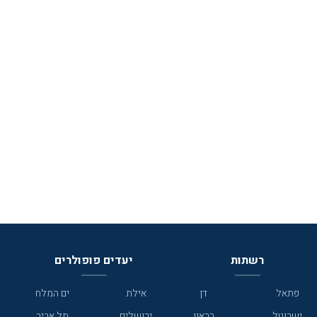
רשתות
יעדים פופולרים
פתאל
דן
אילת
ים המלח
ישרוטל
בראון
ירושלים
תל אביב