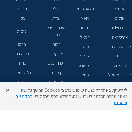
אסטרל
קלאב הוטל
הרצליה
טבריה
אוליב
Vert
נצרת
צפון
icHotels
פרימה
אירוח כפרי
נתניה
צפון
אורכידאה
דניאל
חיפה
מרכז
ישרוטל יוקרה
קיסר
אשקלון
מצפה רמון
גרנד
אטלס
זיכרון יעקב
גדרה
7 מיינדס
סמארט
קיסריה
גליל מערבי
הרברט סמואל
סטאי
פתח תקווה
רעננה
ג'יקוב
אברהם
לידיעתך, באתר זה נעשה שימוש בקבצי Cookies המשך גלישה
אירוח כפרי
מלונות ללא
בת-ים
באתר מהווה הסכמה לשימוש זה, למידע נוסף ניתן לעיין
במדיניות
מטיילים
דרום
רשת
פרטיות
באר שבע
אשדוד
C HOTEL
קראון פלאזה
רמת גן
נהריה
אפריקה ישראל
רוקסון
מעלות
אדם
Adar
עכו