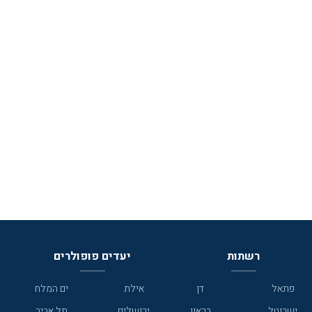
רשתות
יעדים פופולרים
פתאל
דן
אילת
ים המלח
ישרוטל
בראון
ירושלים
תל אביב