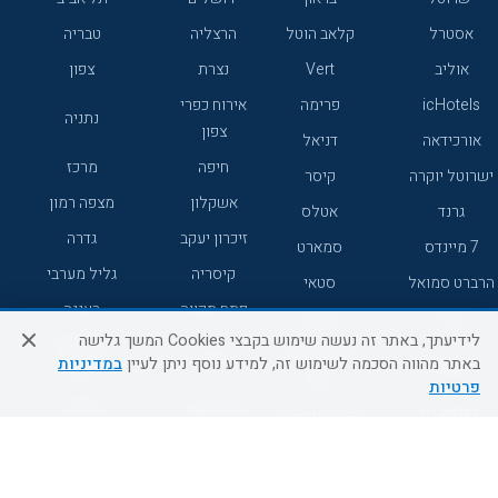
אסטרל
קלאב הוטל
הרצליה
טבריה
אוליב
Vert
נצרת
צפון
icHotels
פרימה
אירוח כפרי
נתניה
צפון
אורכידאה
דניאל
חיפה
מרכז
ישרוטל יוקרה
קיסר
אשקלון
מצפה רמון
גרנד
אטלס
זיכרון יעקב
גדרה
7 מיינדס
סמארט
קיסריה
גליל מערבי
הרברט סמואל
סטאי
פתח תקווה
רעננה
ג'יקוב
אברהם
לידיעתך, באתר זה נעשה שימוש בקבצי Cookies המשך גלישה
אירוח כפרי
מלונות ללא
בת-ים
באתר מהווה הסכמה לשימוש זה, למידע נוסף ניתן לעיין
במדיניות
מטיילים
דרום
רשת
פרטיות
באר שבע
אשדוד
C HOTEL
קראון פלאזה
רמת גן
נהריה
אפריקה ישראל
רוקסון
מעלות
אדם
Adar
עכו