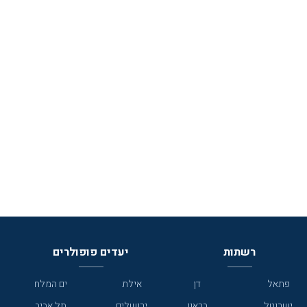
רשתות
יעדים פופולרים
פתאל
דן
אילת
ים המלח
ישרוטל
בראון
ירושלים
תל אביב