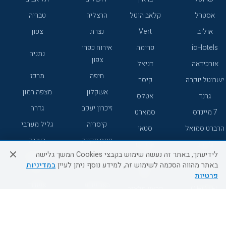
אסטרל
קלאב הוטל
הרצליה
טבריה
אוליב
Vert
נצרת
צפון
icHotels
פרימה
אירוח כפרי
נתניה
צפון
אורכידאה
דניאל
חיפה
מרכז
ישרוטל יוקרה
קיסר
אשקלון
מצפה רמון
גרנד
אטלס
זיכרון יעקב
גדרה
7 מיינדס
סמארט
קיסריה
גליל מערבי
הרברט סמואל
סטאי
פתח תקווה
רעננה
ג'יקוב
אברהם
לידיעתך, באתר זה נעשה שימוש בקבצי Cookies המשך גלישה
אירוח כפרי
מלונות ללא
בת-ים
באתר מהווה הסכמה לשימוש זה, למידע נוסף ניתן לעיין
במדיניות
מטיילים
דרום
רשת
פרטיות
באר שבע
אשדוד
C HOTEL
קראון פלאזה
רמת גן
נהריה
אפריקה ישראל
רוקסון
מעלות
אדם
Adar
עכו