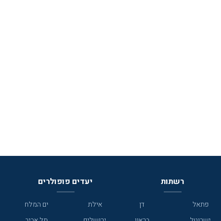
רשתות
יעדים פופולרים
פתאל
דן
אילת
ים המלח
ישרוטל
בראון
ירושלים
תל אביב