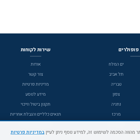
פופולרים
שירות לקוחות
ים המלח
אודות
תל אביב
צור קשר
טבריה
מדיניות פרטיות
צפון
מידע לנוסע
נתניה
תקנון ביטול וזיכוי
מרכז
תנאים כלליים והגבלת אחריות
מצפה רמון
תקנון מועדון לקוחות
במדיניות פרטיות
גדרה
מדריך היעדים