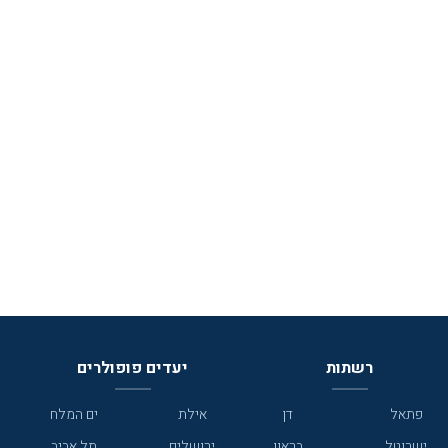
רשתות
יעדים פופולרים
פתאל
דן
אילת
ים המלח
ישרוטל
בראון
ירושלים
תל אביב