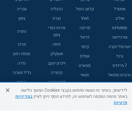
אסטרל
קלאב הוטל
הרצליה
טבריה
אוליב
Vert
נצרת
צפון
icHotels
פרימה
אירוח כפרי
נתניה
צפון
אורכידאה
דניאל
חיפה
מרכז
ישרוטל יוקרה
קיסר
אשקלון
מצפה רמון
גרנד
אטלס
זיכרון יעקב
גדרה
7 מיינדס
סמארט
קיסריה
גליל מערבי
הרברט סמואל
סטאי
פתח תקווה
רעננה
ג'יקוב
אברהם
לידיעתך, באתר זה נעשה שימוש בקבצי Cookies המשך גלישה
אירוח כפרי
מלונות ללא
בת-ים
באתר מהווה הסכמה לשימוש זה, למידע נוסף ניתן לעיין
במדיניות
מטיילים
דרום
רשת
פרטיות
באר שבע
אשדוד
C HOTEL
קראון פלאזה
רמת גן
נהריה
אפריקה ישראל
רוקסון
מעלות
אדם
Adar
עכו