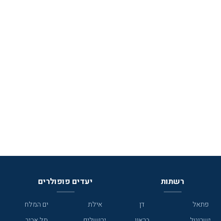
רשתות
יעדים פופולרים
פתאל
דן
אילת
ים המלח
ישרוטל
בראון
ירושלים
תל אביב