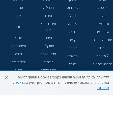
אסטרל
קלאב הוטל
הרצליה
טבריה
אוליב
Vert
נצרת
צפון
icHotels
פרימה
אירוח כפרי
נתניה
צפון
אורכידאה
דניאל
חיפה
מרכז
ישרוטל יוקרה
קיסר
אשקלון
מצפה רמון
גרנד
אטלס
זיכרון יעקב
גדרה
7 מיינדס
סמארט
קיסריה
גליל מערבי
הרברט סמואל
סטאי
פתח תקווה
רעננה
ג'יקוב
אברהם
לידיעתך, באתר זה נעשה שימוש בקבצי Cookies המשך גלישה
אירוח כפרי
מלונות ללא
בת-ים
באתר מהווה הסכמה לשימוש זה, למידע נוסף ניתן לעיין
במדיניות
מטיילים
דרום
רשת
פרטיות
באר שבע
אשדוד
C HOTEL
קראון פלאזה
רמת גן
נהריה
אפריקה ישראל
רוקסון
מעלות
אדם
Adar
עכו