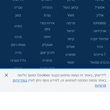
אסטרל
קלאב הוטל
הרצליה
טבריה
אוליב
Vert
נצרת
צפון
icHotels
פרימה
אירוח כפרי
נתניה
צפון
אורכידאה
דניאל
חיפה
מרכז
ישרוטל יוקרה
קיסר
אשקלון
מצפה רמון
גרנד
אטלס
זיכרון יעקב
גדרה
7 מיינדס
סמארט
קיסריה
גליל מערבי
הרברט סמואל
סטאי
פתח תקווה
רעננה
ג'יקוב
אברהם
לידיעתך, באתר זה נעשה שימוש בקבצי Cookies המשך גלישה
אירוח כפרי
מלונות ללא
בת-ים
באתר מהווה הסכמה לשימוש זה, למידע נוסף ניתן לעיין
במדיניות
מטיילים
דרום
רשת
פרטיות
באר שבע
אשדוד
C HOTEL
קראון פלאזה
רמת גן
נהריה
אפריקה ישראל
רוקסון
מעלות
אדם
Adar
עכו