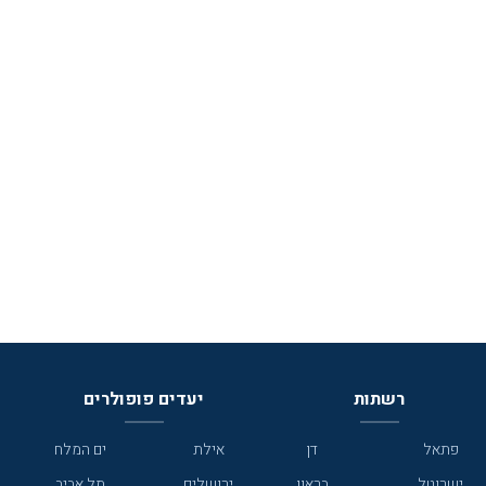
רשתות
יעדים פופולרים
פתאל
דן
אילת
ים המלח
ישרוטל
בראון
ירושלים
תל אביב