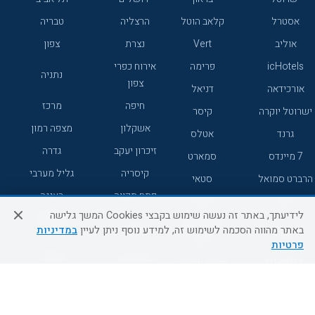
אסטרל
קלאב הוטל
הרצליה
טבריה
אוליב
Vert
נצרת
צפון
icHotels
פרימה
אירוח כפרי
נתניה
צפון
אורכידאה
דניאל
חיפה
מרכז
ישרוטל יוקרה
קיסר
אשקלון
מצפה רמון
גרנד
אטלס
זיכרון יעקב
גדרה
7 מיינדס
סמארט
קיסריה
גליל מערבי
הרברט סמואל
סטאי
פתח תקווה
רעננה
ג'יקוב
אברהם
לידיעתך, באתר זה נעשה שימוש בקבצי Cookies המשך גלישה
אירוח כפרי
מלונות ללא
בת-ים
באתר מהווה הסכמה לשימוש זה, למידע נוסף ניתן לעיין
במדיניות
מטיילים
דרום
רשת
פרטיות
באר שבע
אשדוד
C HOTEL
קראון פלאזה
רמת גן
נהריה
אפריקה ישראל
רוקסון
מעלות
אדם
Adar
עכו