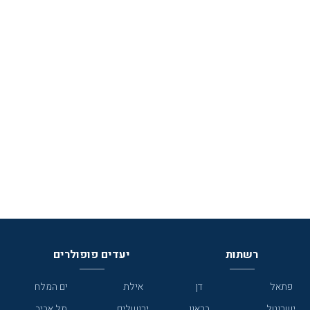
רשתות
יעדים פופולרים
פתאל
דן
אילת
ים המלח
ישרוטל
בראון
ירושלים
תל אביב