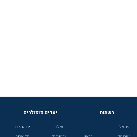
רשתות
יעדים פופולרים
פתאל
דן
אילת
ים המלח
ישרוטל
בראון
ירושלים
תל אביב