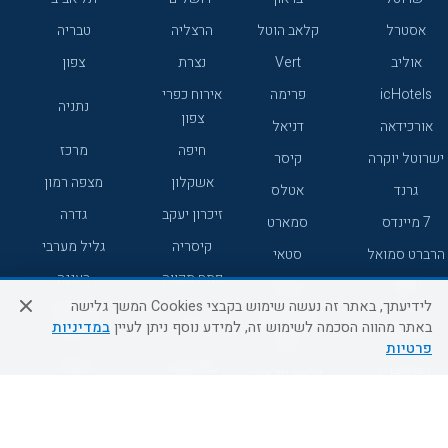
אסטרל
קלאב הוטל
הרצליה
טבריה
אוליב
Vert
נצרת
צפון
icHotels
פרימה
אירוח כפרי
נתניה
צפון
אורכידאה
דניאל
חיפה
מרכז
ישרוטל יוקרה
קיסר
אשקלון
מצפה רמון
גרנד
אטלס
זיכרון יעקב
גדרה
7 מיינדס
סמארט
קיסריה
גליל מערבי
הרברט סמואל
סטאי
פתח תקווה
רעננה
ג'יקוב
אברהם
לידיעתך, באתר זה נעשה שימוש בקבצי Cookies המשך גלישה
אירוח כפרי
מלונות ללא
בת-ים
באתר מהווה הסכמה לשימוש זה, למידע נוסף ניתן לעיין
במדיניות
מטיילים
דרום
רשת
פרטיות
באר שבע
אשדוד
C HOTEL
קראון פלאזה
רמת גן
נהריה
אפריקה ישראל
רוקסון
מעלות
אדם
Adar
עכו