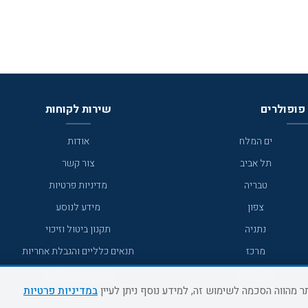
פופולרים
שירות לקוחות
ים המלח
אודות
תל אביב
צור קשר
טבריה
מדיניות פרטיות
צפון
מידע לנוסע
נתניה
תקנון ביטול וזיכוי
מרכז
תנאים כלליים והגבלת אחריות
מצפה רמון
תקנון מועדון לקוחות
במדיניות פרטיות
גדרה
מדריך היעדים