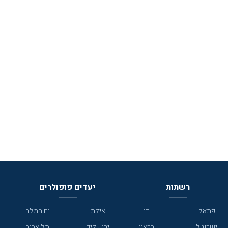
רשתות
יעדים פופולרים
פתאל
דן
אילת
ים המלח
ישרוטל
בראון
ירושלים
תל אביב