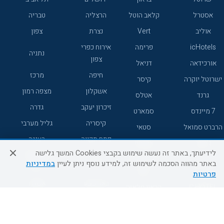
אסטרל
קלאב הוטל
הרצליה
טבריה
אוליב
Vert
נצרת
צפון
icHotels
פרימה
אירוח כפרי
נתניה
צפון
אורכידאה
דניאל
חיפה
מרכז
ישרוטל יוקרה
קיסר
אשקלון
מצפה רמון
גרנד
אטלס
זיכרון יעקב
גדרה
7 מיינדס
סמארט
קיסריה
גליל מערבי
הרברט סמואל
סטאי
פתח תקווה
רעננה
ג'יקוב
אברהם
לידיעתך, באתר זה נעשה שימוש בקבצי Cookies המשך גלישה
אירוח כפרי
מלונות ללא
בת-ים
באתר מהווה הסכמה לשימוש זה, למידע נוסף ניתן לעיין
במדיניות
מטיילים
דרום
רשת
פרטיות
באר שבע
אשדוד
C HOTEL
קראון פלאזה
רמת גן
נהריה
אפריקה ישראל
רוקסון
מעלות
אדם
Adar
עכו