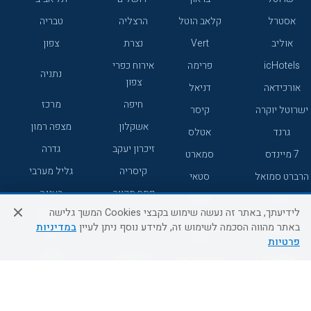
אסטרל
קלאב הוטל
הרצליה
טבריה
אוליב
Vert
נצרת
צפון
icHotels
פרימה
אירוח כפרי
נתניה
צפון
אורכידאה
דניאל
חיפה
מרכז
ישרוטל יוקרה
קיסר
אשקלון
מצפה רמון
גרנד
אטלס
זיכרון יעקב
גדרה
7 מיינדס
סמארט
קיסריה
גליל מערבי
הרברט סמואל
סטאי
פתח תקווה
רעננה
ג'יקוב
אברהם
לידיעתך, באתר זה נעשה שימוש בקבצי Cookies המשך גלישה
אירוח כפרי
מלונות ללא
בת-ים
באתר מהווה הסכמה לשימוש זה, למידע נוסף ניתן לעיין
במדיניות
מטיילים
דרום
רשת
פרטיות
באר שבע
אשדוד
C HOTEL
קראון פלאזה
רמת גן
נהריה
אפריקה ישראל
רוקסון
מעלות
אדם
Adar
עכו