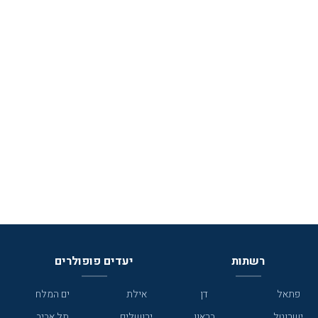
רשתות
יעדים פופולרים
פתאל
דן
אילת
ים המלח
ישרוטל
בראון
ירושלים
תל אביב