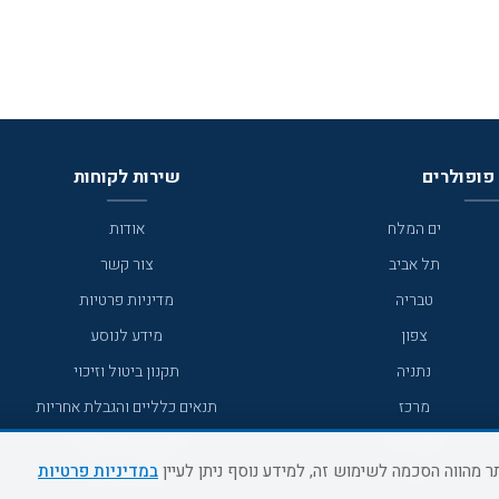
פופולרים
שירות לקוחות
ים המלח
אודות
תל אביב
צור קשר
טבריה
מדיניות פרטיות
צפון
מידע לנוסע
נתניה
תקנון ביטול וזיכוי
מרכז
תנאים כלליים והגבלת אחריות
מצפה רמון
תקנון מועדון לקוחות
במדיניות פרטיות
גדרה
מדריך היעדים