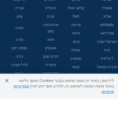
אסטרל
קלאב הוטל
הרצליה
טבריה
אוליב
Vert
נצרת
צפון
icHotels
פרימה
אירוח כפרי
נתניה
צפון
אורכידאה
דניאל
חיפה
מרכז
ישרוטל יוקרה
קיסר
אשקלון
מצפה רמון
גרנד
אטלס
זיכרון יעקב
גדרה
7 מיינדס
סמארט
קיסריה
גליל מערבי
הרברט סמואל
סטאי
פתח תקווה
רעננה
ג'יקוב
אברהם
לידיעתך, באתר זה נעשה שימוש בקבצי Cookies המשך גלישה
אירוח כפרי
מלונות ללא
בת-ים
באתר מהווה הסכמה לשימוש זה, למידע נוסף ניתן לעיין
במדיניות
מטיילים
דרום
רשת
פרטיות
באר שבע
אשדוד
C HOTEL
קראון פלאזה
רמת גן
נהריה
אפריקה ישראל
רוקסון
מעלות
אדם
Adar
עכו