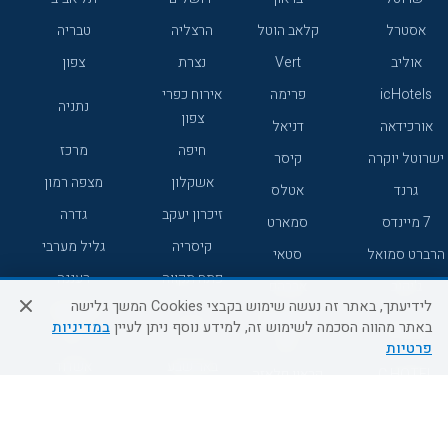
אסטרל
קלאב הוטל
הרצליה
טבריה
אוליב
Vert
נצרת
צפון
icHotels
פרימה
אירוח כפרי
נתניה
צפון
אורכידאה
דניאל
חיפה
מרכז
ישרוטל יוקרה
קיסר
אשקלון
מצפה רמון
גרנד
אטלס
זיכרון יעקב
גדרה
7 מיינדס
סמארט
קיסריה
גליל מערבי
הרברט סמואל
סטאי
פתח תקווה
רעננה
ג'יקוב
אברהם
לידיעתך, באתר זה נעשה שימוש בקבצי Cookies המשך גלישה
אירוח כפרי
מלונות ללא
בת-ים
באתר מהווה הסכמה לשימוש זה, למידע נוסף ניתן לעיין
במדיניות
מטיילים
דרום
רשת
פרטיות
באר שבע
אשדוד
C HOTEL
קראון פלאזה
רמת גן
נהריה
אפריקה ישראל
רוקסון
מעלות
אדם
Adar
עכו