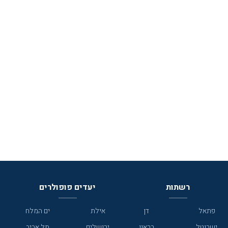
רשתות
יעדים פופולרים
פתאל
דן
אילת
ים המלח
ישרוטל
בראון
ירושלים
תל אביב