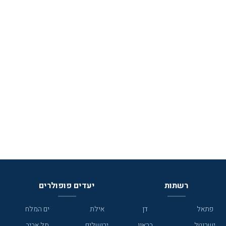
רשתות
יעדים פופולרים
פתאל
דן
אילת
ים המלח
ישרוטל
בראון
ירושלים
תל אביב