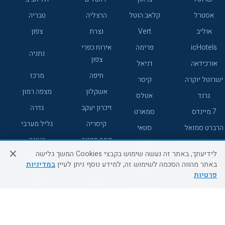
אסטרל
קלאב הוטל
הרצליה
טבריה
אוליב
Vert
נצרת
צפון
icHotels
פרימה
אירוח כפרי
נתניה
צפון
אורכידאה
דניאל
חיפה
מרכז
ישרוטל יוקרה
קיסר
אשקלון
מצפה רמון
גרנד
אטלס
זיכרון יעקב
גדרה
7 מיינדס
סמארט
קיסריה
גליל מערבי
הרברט סמואל
סטאי
פתח תקווה
רעננה
ג'יקוב
אברהם
לידיעתך, באתר זה נעשה שימוש בקבצי Cookies המשך גלישה
אירוח כפרי
מלונות ללא
בת-ים
באתר מהווה הסכמה לשימוש זה, למידע נוסף ניתן לעיין
במדיניות
מטיילים
דרום
רשת
פרטיות
באר שבע
אשדוד
C HOTEL
קראון פלאזה
רמת גן
נהריה
אפריקה ישראל
רוקסון
מעלות
אדם
Adar
עכו