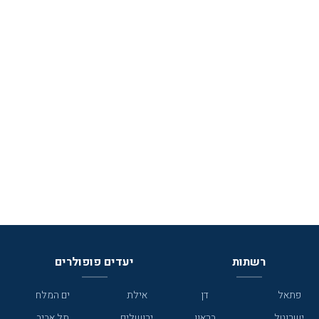
רשתות
יעדים פופולרים
פתאל
דן
אילת
ים המלח
ישרוטל
בראון
ירושלים
תל אביב