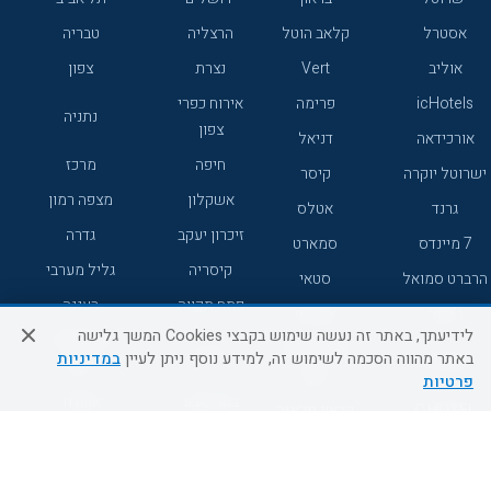
אסטרל
קלאב הוטל
הרצליה
טבריה
אוליב
Vert
נצרת
צפון
icHotels
פרימה
אירוח כפרי
נתניה
צפון
אורכידאה
דניאל
חיפה
מרכז
ישרוטל יוקרה
קיסר
אשקלון
מצפה רמון
גרנד
אטלס
זיכרון יעקב
גדרה
7 מיינדס
סמארט
קיסריה
גליל מערבי
הרברט סמואל
סטאי
פתח תקווה
רעננה
ג'יקוב
אברהם
לידיעתך, באתר זה נעשה שימוש בקבצי Cookies המשך גלישה
אירוח כפרי
מלונות ללא
בת-ים
באתר מהווה הסכמה לשימוש זה, למידע נוסף ניתן לעיין
במדיניות
מטיילים
דרום
רשת
פרטיות
באר שבע
אשדוד
C HOTEL
קראון פלאזה
רמת גן
נהריה
אפריקה ישראל
רוקסון
מעלות
אדם
Adar
עכו