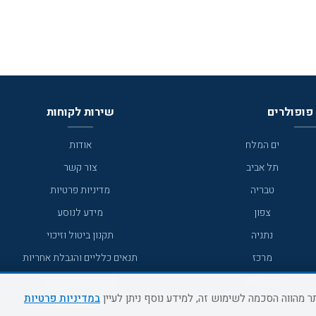
פופולרים
שירות לקוחות
ים המלח
אודות
תל אביב
צור קשר
טבריה
מדיניות פרטיות
צפון
מידע לנוסע
נתניה
תקנון ביטול וזיכוי
מרכז
תנאים כלליים והגבלת אחריות
מצפה רמון
תקנון מועדון לקוחות
במדיניות פרטיות
גדרה
מדריך היעדים