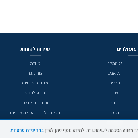
פופולרים
שירות לקוחות
ים המלח
אודות
תל אביב
צור קשר
טבריה
מדיניות פרטיות
צפון
מידע לנוסע
נתניה
תקנון ביטול וזיכוי
מרכז
תנאים כלליים והגבלת אחריות
מצפה רמון
תקנון מועדון לקוחות
במדיניות פרטיות
גדרה
מדריך היעדים