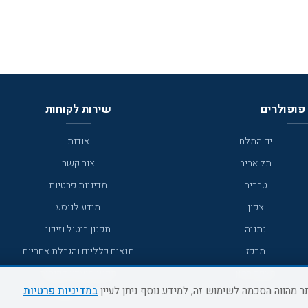
פופולרים
שירות לקוחות
ים המלח
אודות
תל אביב
צור קשר
טבריה
מדיניות פרטיות
צפון
מידע לנוסע
נתניה
תקנון ביטול וזיכוי
מרכז
תנאים כלליים והגבלת אחריות
מצפה רמון
תקנון מועדון לקוחות
במדיניות פרטיות
גדרה
מדריך היעדים