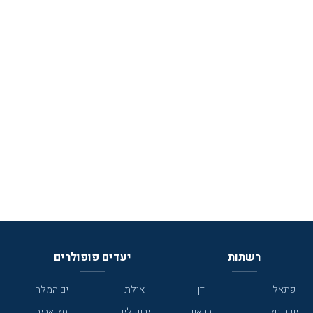
רשתות
יעדים פופולרים
פתאל
דן
אילת
ים המלח
ישרוטל
בראון
ירושלים
תל אביב