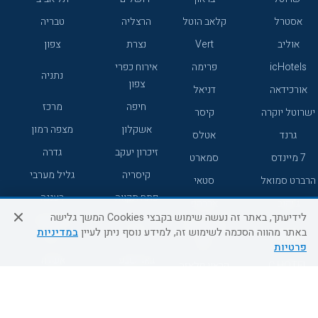
אסטרל
קלאב הוטל
הרצליה
טבריה
אוליב
Vert
נצרת
צפון
icHotels
פרימה
אירוח כפרי
נתניה
צפון
אורכידאה
דניאל
חיפה
מרכז
ישרוטל יוקרה
קיסר
אשקלון
מצפה רמון
גרנד
אטלס
זיכרון יעקב
גדרה
7 מיינדס
סמארט
קיסריה
גליל מערבי
הרברט סמואל
סטאי
פתח תקווה
רעננה
ג'יקוב
אברהם
לידיעתך, באתר זה נעשה שימוש בקבצי Cookies המשך גלישה
אירוח כפרי
מלונות ללא
בת-ים
באתר מהווה הסכמה לשימוש זה, למידע נוסף ניתן לעיין
במדיניות
מטיילים
דרום
רשת
פרטיות
באר שבע
אשדוד
C HOTEL
קראון פלאזה
רמת גן
נהריה
אפריקה ישראל
רוקסון
מעלות
אדם
Adar
עכו