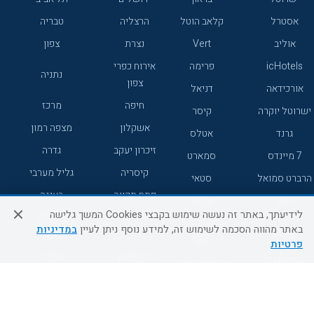
אסטרל
קלאב הוטל
הרצליה
טבריה
אוליב
Vert
נצרת
צפון
icHotels
פרימה
אירוח כפרי
נתניה
צפון
אורכידאה
דניאל
חיפה
מרכז
ישרוטל יוקרה
קיסר
אשקלון
מצפה רמון
גרנד
אטלס
זיכרון יעקב
גדרה
7 מיינדס
סמארט
קיסריה
גליל מערבי
הרברט סמואל
סטאי
פתח תקווה
רעננה
ג'יקוב
אברהם
לידיעתך, באתר זה נעשה שימוש בקבצי Cookies המשך גלישה
אירוח כפרי
מלונות ללא
בת-ים
באתר מהווה הסכמה לשימוש זה, למידע נוסף ניתן לעיין
במדיניות
מטיילים
דרום
רשת
פרטיות
באר שבע
אשדוד
C HOTEL
קראון פלאזה
רמת גן
נהריה
אפריקה ישראל
רוקסון
מעלות
אדם
Adar
עכו