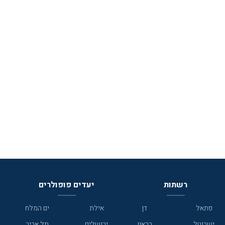
רשתות
יעדים פופולרים
פתאל
דן
אילת
ים המלח
ישרוטל
בראון
ירושלים
תל אביב