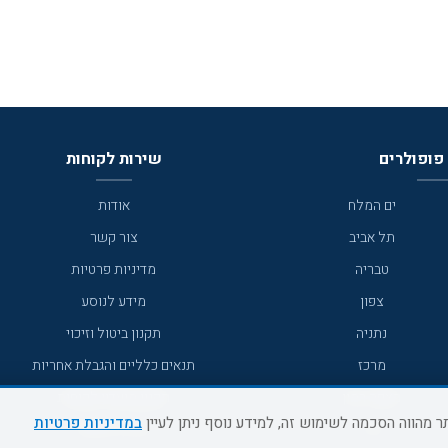
פופולרים
שירות לקוחות
ים המלח
אודות
תל אביב
צור קשר
טבריה
מדיניות פרטיות
צפון
מידע לנוסע
נתניה
תקנון ביטול וזיכוי
מרכז
תנאים כלליים והגבלת אחריות
מצפה רמון
תקנון מועדון לקוחות
במדיניות פרטיות
גדרה
מדריך היעדים