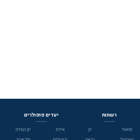
רשתות
יעדים פופולרים
פתאל
דן
אילת
ים המלח
ישרוטל
בראון
ירושלים
תל אביב