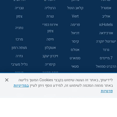
אסטרל
קלאב הוטל
הרצליה
טבריה
אוליב
Vert
נצרת
צפון
icHotels
פרימה
אירוח כפרי
נתניה
צפון
אורכידאה
דניאל
חיפה
מרכז
ישרוטל יוקרה
קיסר
אשקלון
מצפה רמון
גרנד
אטלס
זיכרון יעקב
גדרה
7 מיינדס
סמארט
קיסריה
גליל מערבי
הרברט סמואל
סטאי
פתח תקווה
רעננה
ג'יקוב
אברהם
לידיעתך, באתר זה נעשה שימוש בקבצי Cookies המשך גלישה
אירוח כפרי
מלונות ללא
בת-ים
באתר מהווה הסכמה לשימוש זה, למידע נוסף ניתן לעיין
במדיניות
מטיילים
דרום
רשת
פרטיות
באר שבע
אשדוד
C HOTEL
קראון פלאזה
רמת גן
נהריה
אפריקה ישראל
רוקסון
מעלות
אדם
Adar
עכו