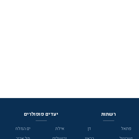
רשתות
יעדים פופולרים
פתאל
דן
אילת
ים המלח
ישרוטל
בראון
ירושלים
תל אביב