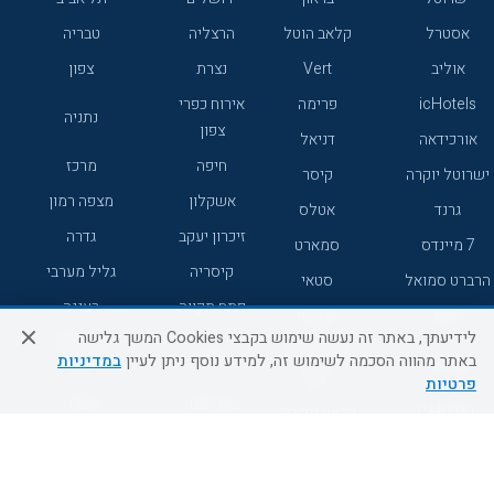
אסטרל
קלאב הוטל
הרצליה
טבריה
אוליב
Vert
נצרת
צפון
icHotels
פרימה
אירוח כפרי
נתניה
צפון
אורכידאה
דניאל
חיפה
מרכז
ישרוטל יוקרה
קיסר
אשקלון
מצפה רמון
גרנד
אטלס
זיכרון יעקב
גדרה
7 מיינדס
סמארט
קיסריה
גליל מערבי
הרברט סמואל
סטאי
פתח תקווה
רעננה
ג'יקוב
אברהם
לידיעתך, באתר זה נעשה שימוש בקבצי Cookies המשך גלישה
אירוח כפרי
מלונות ללא
בת-ים
באתר מהווה הסכמה לשימוש זה, למידע נוסף ניתן לעיין
במדיניות
מטיילים
דרום
רשת
פרטיות
באר שבע
אשדוד
C HOTEL
קראון פלאזה
רמת גן
נהריה
אפריקה ישראל
רוקסון
מעלות
אדם
Adar
עכו