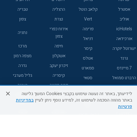
אסטרל
קלאב הוטל
הרצליה
טבריה
אוליב
Vert
נצרת
צפון
icHotels
פרימה
אירוח כפרי
נתניה
צפון
אורכידאה
דניאל
חיפה
מרכז
ישרוטל יוקרה
קיסר
אשקלון
מצפה רמון
גרנד
אטלס
זיכרון יעקב
גדרה
7 מיינדס
סמארט
קיסריה
גליל מערבי
הרברט סמואל
סטאי
פתח תקווה
רעננה
ג'יקוב
אברהם
לידיעתך, באתר זה נעשה שימוש בקבצי Cookies המשך גלישה
אירוח כפרי
מלונות ללא
בת-ים
באתר מהווה הסכמה לשימוש זה, למידע נוסף ניתן לעיין
במדיניות
מטיילים
דרום
רשת
פרטיות
באר שבע
אשדוד
C HOTEL
קראון פלאזה
רמת גן
נהריה
אפריקה ישראל
רוקסון
מעלות
אדם
Adar
עכו