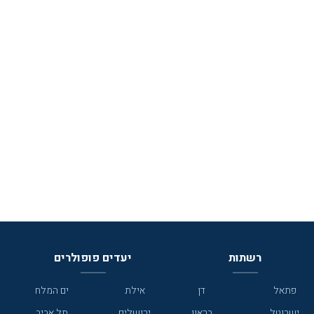
רשתות
יעדים פופולרים
פתאל
דן
אילת
ים המלח
ישרוטל
בראון
ירושלים
תל אביב