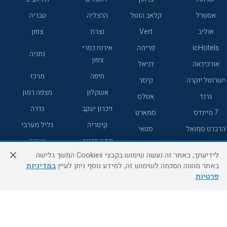
אסטרל
קלאב הוטל
הרצליה
טבריה
אוליב
Vert
נצרת
צפון
icHotels
פרימה
אירוח כפרי
נתניה
צפון
אורכידאה
דניאל
חיפה
מרכז
ישרוטל יוקרה
קיסר
אשקלון
מצפה רמון
גרנד
אטלס
זיכרון יעקב
גדרה
7 מיינדס
סמארט
קיסריה
גליל מערבי
הרברט סמואל
סטאי
פתח תקווה
רעננה
ג'יקוב
אברהם
לידיעתך, באתר זה נעשה שימוש בקבצי Cookies המשך גלישה
אירוח כפרי
מלונות ללא
בת-ים
באתר מהווה הסכמה לשימוש זה, למידע נוסף ניתן לעיין
במדיניות
מטיילים
דרום
רשת
פרטיות
באר שבע
אשדוד
C HOTEL
קראון פלאזה
רמת גן
נהריה
אפריקה ישראל
רוקסון
מעלות
אדם
Adar
עכו