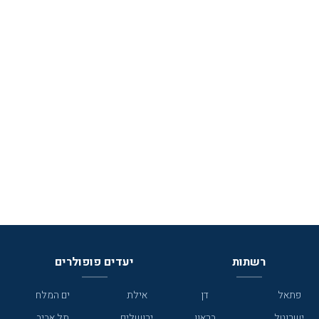
רשתות
יעדים פופולרים
פתאל
דן
אילת
ים המלח
ישרוטל
בראון
ירושלים
תל אביב