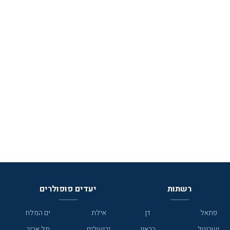
רשתות
יעדים פופולרים
פתאל
דן
אילת
ים המלח
ישרוטל
בראון
ירושלים
תל אביב