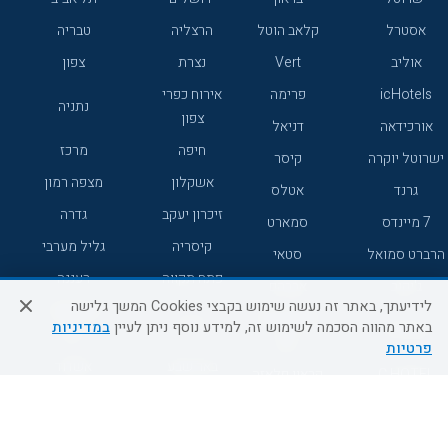
אסטרל
קלאב הוטל
הרצליה
טבריה
אוליב
Vert
נצרת
צפון
icHotels
פרימה
אירוח כפרי
נתניה
צפון
אורכידאה
דניאל
חיפה
מרכז
ישרוטל יוקרה
קיסר
אשקלון
מצפה רמון
גרנד
אטלס
זיכרון יעקב
גדרה
7 מיינדס
סמארט
קיסריה
גליל מערבי
הרברט סמואל
סטאי
פתח תקווה
רעננה
ג'יקוב
אברהם
לידיעתך, באתר זה נעשה שימוש בקבצי Cookies המשך גלישה
אירוח כפרי
מלונות ללא
בת-ים
באתר מהווה הסכמה לשימוש זה, למידע נוסף ניתן לעיין
במדיניות
מטיילים
דרום
רשת
פרטיות
באר שבע
אשדוד
C HOTEL
קראון פלאזה
רמת גן
נהריה
אפריקה ישראל
רוקסון
מעלות
אדם
Adar
עכו