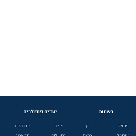
רשתות
יעדים פופולרים
פתאל
דן
אילת
ים המלח
ישרוטל
בראון
ירושלים
תל אביב