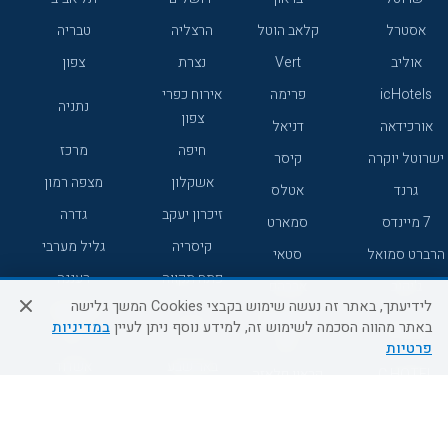
אסטרל
קלאב הוטל
הרצליה
טבריה
אוליב
Vert
נצרת
צפון
icHotels
פרימה
אירוח כפרי
נתניה
צפון
אורכידאה
דניאל
חיפה
מרכז
ישרוטל יוקרה
קיסר
אשקלון
מצפה רמון
גרנד
אטלס
זיכרון יעקב
גדרה
7 מיינדס
סמארט
קיסריה
גליל מערבי
הרברט סמואל
סטאי
פתח תקווה
רעננה
ג'יקוב
אברהם
לידיעתך, באתר זה נעשה שימוש בקבצי Cookies המשך גלישה
אירוח כפרי
מלונות ללא
בת-ים
באתר מהווה הסכמה לשימוש זה, למידע נוסף ניתן לעיין
במדיניות
מטיילים
דרום
רשת
פרטיות
באר שבע
אשדוד
C HOTEL
קראון פלאזה
רמת גן
נהריה
אפריקה ישראל
רוקסון
מעלות
אדם
Adar
עכו